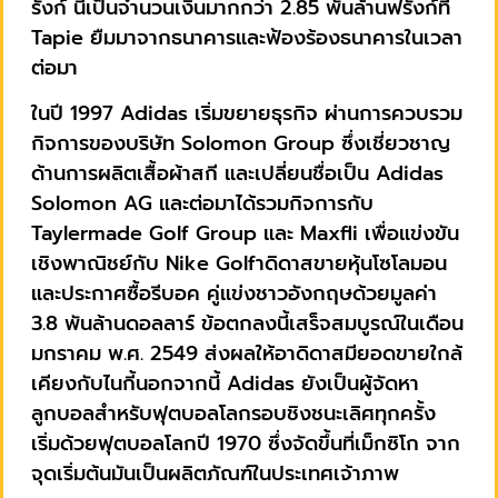
รังก์ นี่เป็นจำนวนเงินมากกว่า 2.85 พันล้านฟรังก์ที่
Tapie ยืมมาจากธนาคารและฟ้องร้องธนาคารในเวลา
ต่อมา
ในปี 1997 Adidas เริ่มขยายธุรกิจ ผ่านการควบรวม
กิจการของบริษัท Solomon Group ซึ่งเชี่ยวชาญ
ด้านการผลิตเสื้อผ้าสกี และเปลี่ยนชื่อเป็น Adidas
Solomon AG และต่อมาได้รวมกิจการกับ
Taylermade Golf Group และ Maxfli เพื่อแข่งขัน
เชิงพาณิชย์กับ Nike Golfาดิดาสขายหุ้นโซโลมอน
และประกาศซื้อรีบอค คู่แข่งชาวอังกฤษด้วยมูลค่า
3.8 พันล้านดอลลาร์ ข้อตกลงนี้เสร็จสมบูรณ์ในเดือน
มกราคม พ.ศ. 2549 ส่งผลให้อาดิดาสมียอดขายใกล้
เคียงกับไนกี้นอกจากนี้ Adidas ยังเป็นผู้จัดหา
ลูกบอลสำหรับฟุตบอลโลกรอบชิงชนะเลิศทุกครั้ง
เริ่มด้วยฟุตบอลโลกปี 1970 ซึ่งจัดขึ้นที่เม็กซิโก จาก
จุดเริ่มต้นมันเป็นผลิตภัณฑ์ในประเทศเจ้าภาพ