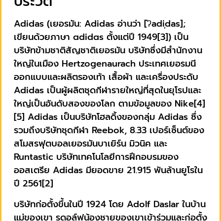
ประวัติ
Adidas (เยอรมัน: Adidas อ่านว่า [ˈʔadiˌdas];
เขียนด้วยภาษา ɑdidɑs ตั้งแต่ปี 1949[3]) เป็น
บริษัทข้ามชาติสัญชาติเยอรมัน บริษัทซึ่งมีสำนักงาน
ใหญ่ในเมือง Hertzogenaurach ประเทศเยอรมนี
ออกแบบและผลิตรองเท้า เสื้อผ้า และเครื่องประดับ
Adidas เป็นผู้ผลิตชุดกีฬารายใหญ่ที่สุดในยุโรปและ
ใหญ่เป็นอันดับสองของโลก ตามข้อมูลของ Nike[4]
[5] Adidas เป็นบริษัทโฮลดิ้งของกลุ่ม Adidas ซึ่ง
รวมถึงบริษัทชุดกีฬา Reebok, 8.33 เปอร์เซ็นต์ของ
สโมสรฟุตบอลเยอรมันบาเยิร์น มิวนิค และ
Runtastic บริษัทเทคโนโลยีการฝึกอบรมของ
ออสเตรีย Adidas มียอดขาย 21.915 พันล้านยูโรใน
ปี 2561[2]
บริษัทก่อตั้งขึ้นในปี 1924 โดย Adolf Daslar ในบ้าน
แม่ของเขา รูดอล์ฟน้องชายของเขาเข้าร่วมและก่อตั้ง