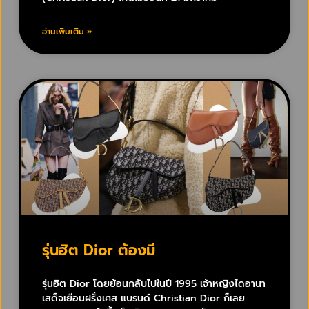
อ่านเพิ่มเติม »
รุ่นฮิต Dior ต้องมี
รุ่นฮิต Dior โดยย้อนกลับไปในปี 1995 เจ้าหญิงไดอานา
เสด็จเยือนฝรั่งเศส แบรนด์ Christian Dior ก็เลย