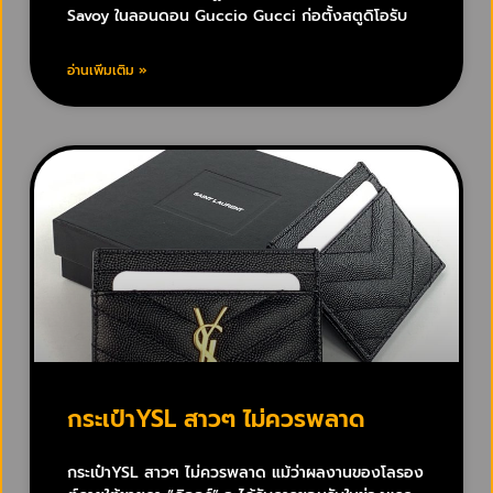
Savoy ในลอนดอน Guccio Gucci ก่อตั้งสตูดิโอรับ
อ่านเพิ่มเติม »
กระเป๋าYSL สาวๆ ไม่ควรพลาด
กระเป๋าYSL สาวๆ ไม่ควรพลาด แม้ว่าผลงานของโลรอง