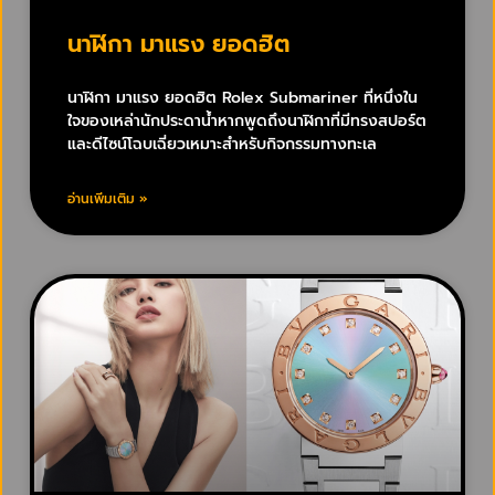
นาฬิกา มาแรง ยอดฮิต
นาฬิกา มาแรง ยอดฮิต Rolex Submariner ที่หนึ่งใน
ใจของเหล่านักประดาน้ำหากพูดถึงนาฬิกาที่มีทรงสปอร์ต
และดีไซน์โฉบเฉี่ยวเหมาะสำหรับกิจกรรมทางทะเล
อ่านเพิ่มเติม »