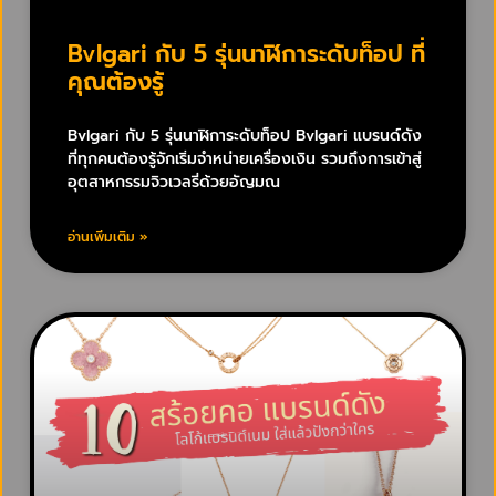
Bvlgari กับ 5 รุ่นนาฬิการะดับท็อป ที่
คุณต้องรู้
Bvlgari กับ 5 รุ่นนาฬิการะดับท็อป Bvlgari แบรนด์ดัง
ที่ทุกคนต้องรู้จักเริ่มจำหน่ายเครื่องเงิน รวมถึงการเข้าสู่
อุตสาหกรรมจิวเวลรี่ด้วยอัญมณ
อ่านเพิ่มเติม »