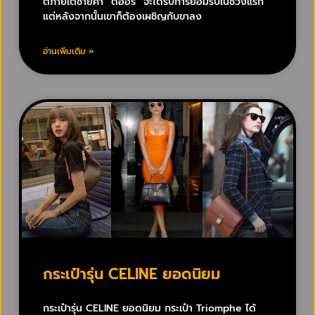
ต์ภายใต้ชายคา “ดิออร์” จะได้รับการยอมรับในช่วงแรก
แต่หลังจากนั้นเขาก็ต้องเผชิญกับขาลง
อ่านเพิ่มเติม »
กระเป๋ารุ่น CELINE ยอดนิยม
กระเป๋ารุ่น CELINE ยอดนิยม กระเป๋า Triomphe ได้